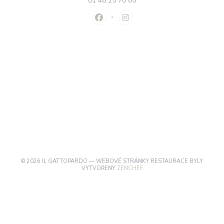
01 48 25 70 05
Facebook ((otevře se v novém okně
Instagram ((otevře se v nov
© 2026 IL GATTOPARDO — WEBOVÉ STRÁNKY RESTAURACE BYLY
((OTEVŘE SE V NOVÉM OKNĚ))
VYTVOŘENY
ZENCHEF
((OTEVŘE SE V NOVÉM OKN
ODMÍTNUTÍ ODPOVĚDNOSTI
((OTEVŘE SE V NOVÉM OKNĚ))
PODMÍNKY POUŽITÍ
((OTEVŘE SE V NOVÉM
ZÁSADY OCHRANY OSOBNÍCH ÚDAJŮ
((OTEVŘE SE V NOVÉM OKN
POLITIKA OHLEDNĚ COOKIES