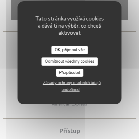
Waze Map je vypnutý.
Povolit
Tato stránka využívá cookies
a dává ti na výběr, co chceš
aktivovat
Obecné informace
OK, přijmout vše
Typ podniku
Odmítnout všechny cookies
Služby
Přizpůsobit
,
Zásady ochrany osobních údajů
Platební metody
undefined
Titres restaurantTitres restaurant, Paiement Sans
ContactPaiement Sans Contact, Cash, Debit Card,
American Express
Přístup