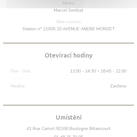
Metro
Marcel Sembat
Bike station
Station n° 21005 20 AVENUE ANDRE MORIZET
Otevírací hodiny
Pon
-
Sob
12:00 - 14:30
18:45 - 22:00
•
Neděle
Zavřeno
Umístění
((otevře se v
41 Rue Carnot 92100 Boulogne Billancourt