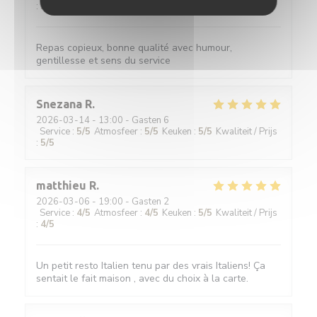
:
5
/5
Repas copieux, bonne qualité avec humour,
gentillesse et sens du service
Snezana
R
2026-03-14
- 13:00 - Gasten 6
Service
:
5
/5
Atmosfeer
:
5
/5
Keuken
:
5
/5
Kwaliteit / Prijs
:
5
/5
matthieu
R
2026-03-06
- 19:00 - Gasten 2
Service
:
4
/5
Atmosfeer
:
4
/5
Keuken
:
5
/5
Kwaliteit / Prijs
:
4
/5
Un petit resto Italien tenu par des vrais Italiens! Ça
sentait le fait maison , avec du choix à la carte.