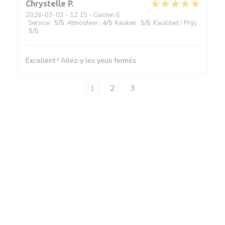
Chrystelle
P
2026-03-03
- 12:15 - Gasten 6
Service
:
5
/5
Atmosfeer
:
4
/5
Keuken
:
5
/5
Kwaliteit / Prijs
:
5
/5
Excellent ! Allez-y les yeux fermés
1
2
3