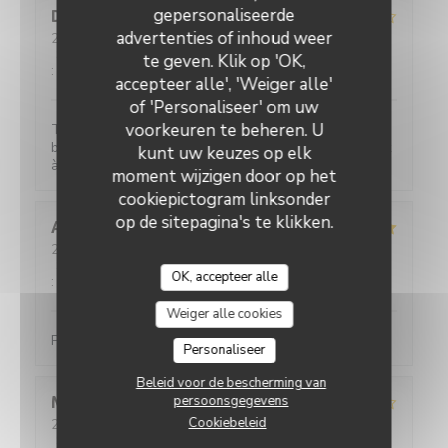
gepersonaliseerde
Dominique
L
advertenties of inhoud weer
2026-04-21
- 12:45 - Gasten 2
Service
:
4
/5
Atmosfeer
:
3
/5
Keuken
:
4
/5
Kwaliteit / Prijs
te geven. Klik op 'OK,
:
4
/5
accepteer alle', 'Weiger alle'
of 'Personaliseer' om uw
voorkeuren te beheren. U
Très bonne cuisine. Le seul bémol la salle est
bruyante. Mais je recommande toujours ce restaurant
kunt uw keuzes op elk
à la succulente cuisine Sicilienne (et très bons vins).
moment wijzigen door op het
cookiepictogram linksonder
op de sitepagina's te klikken.
Anne
G
2026-04-18
- 12:30 - Gasten 5
Service
:
5
/5
Atmosfeer
:
5
/5
Keuken
:
5
/5
Kwaliteit / Prijs
OK, accepteer alle
:
5
/5
Weiger alle cookies
Parfait bon service et très bon
Personaliseer
Beleid voor de bescherming van
persoonsgegevens
Marc
D
Cookiebeleid
2026-04-04
- 12:00 - Gasten 2
Service
:
5
/5
Atmosfeer
:
4
/5
Keuken
:
4
/5
Kwaliteit / Prijs