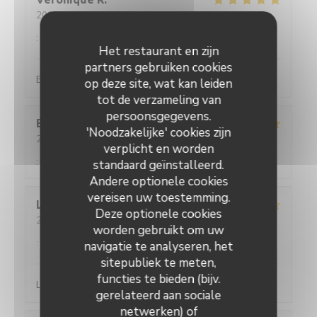
2026-05-23
- 21:00 - Gasten 2
Service
:
5
/5
Atmosfeer
:
5
/5
Keuken
:
5
/5
Kwaliteit / Prijs
:
5
/5
Het restaurant en zijn
partners gebruiken cookies
Excellent produits et service
op deze site, wat kan leiden
tot de verzameling van
persoonsgegevens.
Eléonore
C
'Noodzakelijke' cookies zijn
2026-05-09
- 19:30 - Gasten 6
verplicht en worden
Service
:
5
/5
Atmosfeer
:
5
/5
Keuken
:
5
/5
Kwaliteit / Prijs
:
5
/5
standaard geïnstalleerd.
Andere optionele cookies
vereisen uw toestemming.
Laurence
L
Deze optionele cookies
2026-05-06
- 12:30 - Gasten 2
worden gebruikt om uw
Service
:
3
/5
Atmosfeer
:
3
/5
Keuken
:
4
/5
Kwaliteit / Prijs
:
4
/5
navigatie te analyseren, het
sitepubliek te meten,
functies te bieden (bijv.
La qualité des plats est toujours au rendez-vous
gerelateerd aan sociale
netwerken) of