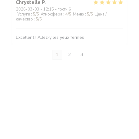
Chrystelle
P
2026-03-03
- 12:15 - гости 6
Услуги
:
5
/5
Атмосфера
:
4
/5
Меню
:
5
/5
Цена /
качество
:
5
/5
Excellent ! Allez-y les yeux fermés
1
2
3